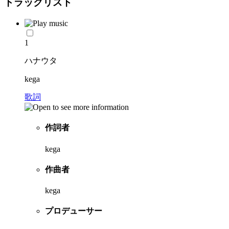
トラックリスト
1
ハナウタ
kega
歌詞
作詞者
kega
作曲者
kega
プロデューサー