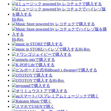
Hi-Res
Hi-Res
Hi-Res
Hi-Res