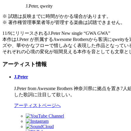
J.Peter, qweity
※ 試聴は反映までに時間がかかる場合があります。
※ 著作権管理事業者等が管理する楽曲は試聴できません。
11/9にリリースされるJ.Peter New single “GWA GWA”
本作はJ.Peter が所属するAwesome Brothersか
ズや、華やかなフローで惜しみなく表現した作品となってい
それぞれの心境の変化が垣間見える本作を音としても文章と
アーティスト情報
J.Peter
J.Peter from Awesome Brothers 神奈
した歌詞に注目して欲しい。
アーティストページへ