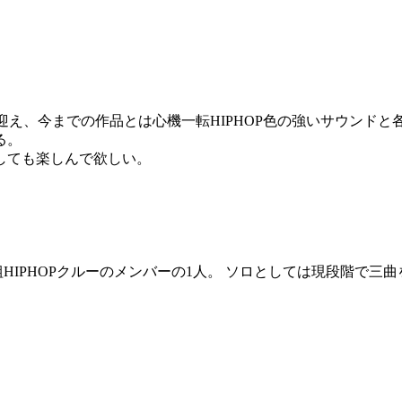
ら客演にqweityを迎え、今までの作品とは心機一転HIPHOP色の強
る。
しても楽しんで欲しい。
川県に拠点を置き7人組HIPHOPクルーのメンバーの1人。 ソロとしては