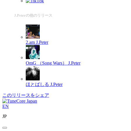
J.Peterの他のリリース
2.am
J.Peter
OmG （Song Wars）
J.Peter
ほとばしる
J.Peter
このリリースをシェア
EN
JP