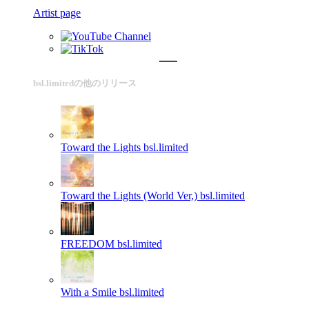
Artist page
bsl.limitedの他のリリース
Toward the Lights
bsl.limited
Toward the Lights (World Ver,)
bsl.limited
FREEDOM
bsl.limited
With a Smile
bsl.limited