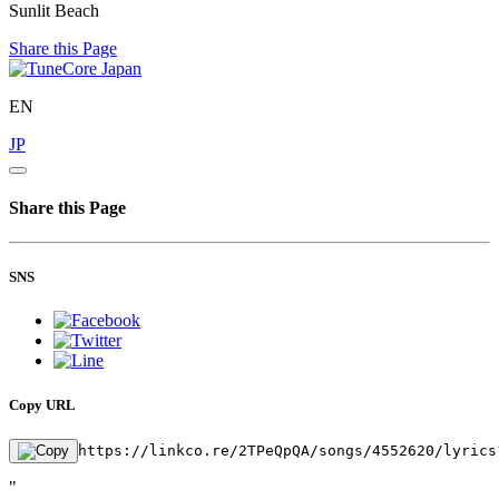
Sunlit Beach
Share this Page
EN
JP
Share this Page
SNS
Copy URL
https://linkco.re/2TPeQpQA/songs/4552620/lyrics
"