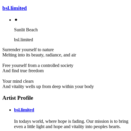
bsl.limited
⚫︎
Sunlit Beach
bsl.limited
Surrender yourself to nature
Melting into its beauty, radiance, and air
Free yourself from a controlled society
And find true freedom
Your mind clears
And vitality wells up from deep within your body
Artist Profile
bsl.limited
In todays world, where hope is fading. Our mission is to bring
even a little light and hope and vitality into peoples hearts.