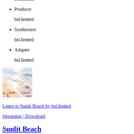
Producer
bsl.limited
Synthesizer
bsl.limited
Adapter
bsl.limited
Listen to Sunlit Beach by bsl.limited
Streaming / Download
Sunlit Beach