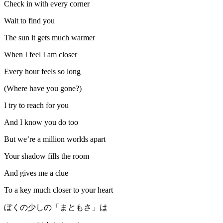
Check in with every corner
Wait to find you
The sun it gets much warmer
When I feel I am closer
Every hour feels so long
(Where have you gone?)
I try to reach for you
And I know you do too
But we’re a million worlds apart
Your shadow fills the room
And gives me a clue
To a key much closer to your heart
ぼくの少しの「まともさ」は