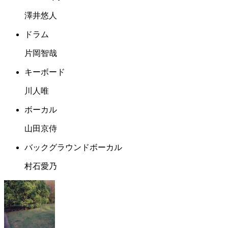
澤井悠人
ドラム
片岡智哉
キーボード
川人唯
ボーカル
山田京侍
バックグラウンドボーカル
村石愛乃