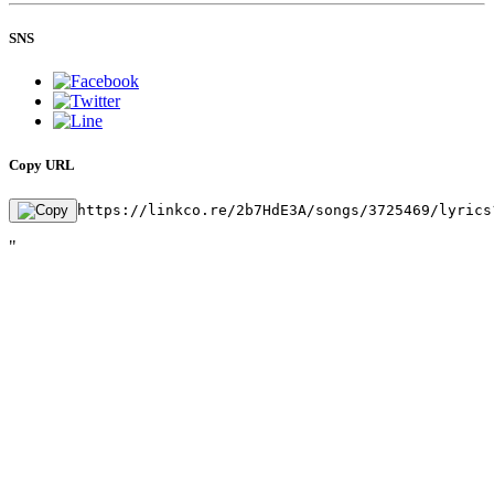
SNS
Copy URL
https://linkco.re/2b7HdE3A/songs/3725469/lyrics
"