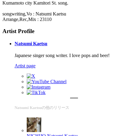
Kumamoto city Kamitori St. song.
songwriting,Vo : Natsumi Kaetsu
Arrange,Rec,Mix : 23110
Artist Profile
Natsumi Kaetsu
Japanese singer song writer. I love pops and beer!
Artist page
Natsumi Kaetsuの他のリリース
NICHIJO
Natsumi Kaetsu