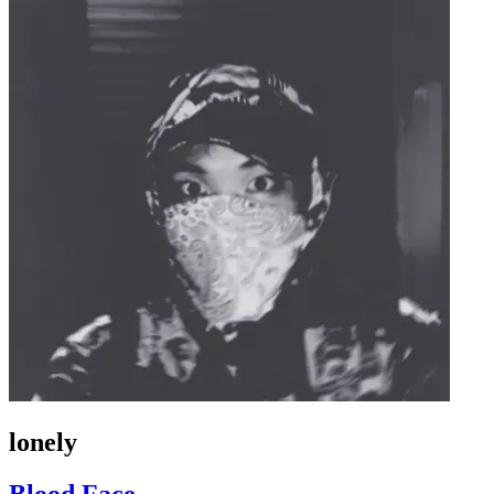
lonely
Blood Face