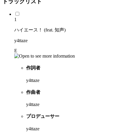
トラックリスト
1
ハイエース！ (feat. 知声)
y4ttaze
E
作詞者
y4ttaze
作曲者
y4ttaze
プロデューサー
y4ttaze