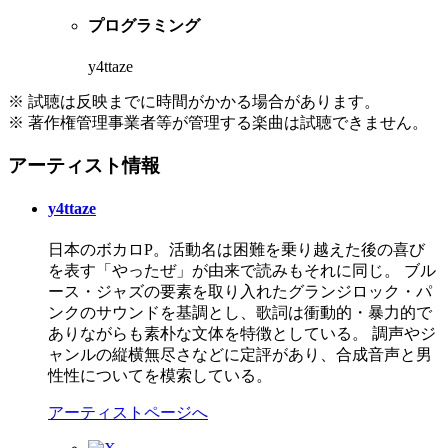
プログラミング
y4ttaze
※ 試聴は反映までに時間がかかる場合があります。
※ 著作権管理事業者等が管理する楽曲は試聴できません。
アーティスト情報
y4ttaze
日本のボカロP。活動名は困難を乗り越えた後の喜び
を表す「やったぜ」が由来で読みもそれに同じ。 ブル
ース・ジャズの要素を取り入れたグランジロック・パ
ンクのサウンドを基調とし、歌詞は衝動的・暴力的で
ありながらも素朴な文体を特徴としている。 調声やジ
ャンルの縦横無尽さなどに定評があり、合成音声と男
性性についてを模索している。
アーティストページへ