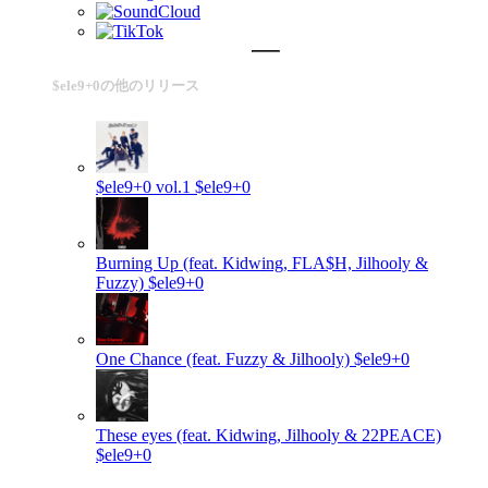
$ele9+0の他のリリース
$ele9+0 vol.1
$ele9+0
Burning Up (feat. Kidwing, FLA$H, Jilhooly &
Fuzzy)
$ele9+0
One Chance (feat. Fuzzy & Jilhooly)
$ele9+0
These eyes (feat. Kidwing, Jilhooly & 22PEACE)
$ele9+0