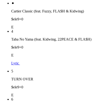
⚫︎
Cartier Classic (feat. Fuzzy, FLA$H & Kidwing)
$ele9+0
E
4
Taba No Yama (feat. Kidwing, 22PEACE & FLA$H)
$ele9+0
E
Lyric
5
TURN OVER
$ele9+0
E
6