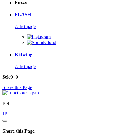
Fuzzy
FLA$H
Artist page
Kidwing
Artist page
$ele9+0
Share this Page
EN
JP
Share this Page