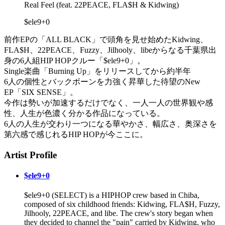
Real Feel (feat. 22PEACE, FLA$H & Kidwing)
$ele9+0
前作EPの「ALL BLACK」で頭角を見せ始めたKidwing、
FLA$H、22PEACE、Fuzzy、Jilhooly、libeからなる千葉県出
身の6人組HIP HOPクルー「$ele9+0」。
Single楽曲「Burning Up」をリリースしてから約半年
6人の個性とバックボーンを力強く昇華した待望のNew
EP「SIX SENSE」。
今作は勢いが加速するだけでなく、一人一人の世界観や感
性、人生が色濃く分かる作品になっている。
6人の人生が交わり一つになる華やかさ、幅広さ、奥深さを
第六感で感じれるHIP HOPが今ここに。
Artist Profile
$ele9+0
$ele9+0 (SELECT) is a HIPHOP crew based in Chiba,
composed of six childhood friends: Kidwing, FLA$H, Fuzzy,
Jilhooly, 22PEACE, and libe. The crew's story began when
they decided to channel the "pain" carried by Kidwing, who