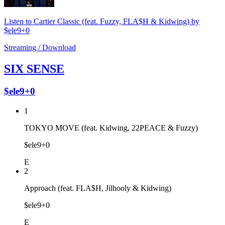
Listen to Cartier Classic (feat. Fuzzy, FLA$H & Kidwing) by
$ele9+0
Streaming / Download
SIX SENSE
$ele9+0
1
TOKYO MOVE (feat. Kidwing, 22PEACE & Fuzzy)
$ele9+0
E
2
Approach (feat. FLA$H, Jilhooly & Kidwing)
$ele9+0
E