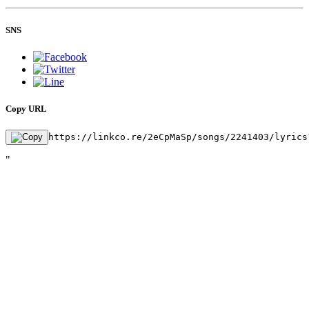
SNS
Copy URL
https://linkco.re/2eCpMaSp/songs/2241403/lyrics
"