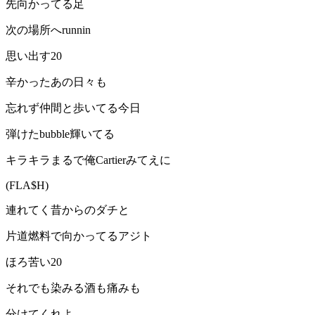
先向かってる足
次の場所へrunnin
思い出す20
辛かったあの日々も
忘れず仲間と歩いてる今日
弾けたbubble輝いてる
キラキラまるで俺Cartierみてえに
(FLA$H)
連れてく昔からのダチと
片道燃料で向かってるアジト
ほろ苦い20
それでも染みる酒も痛みも
分けてくれよ