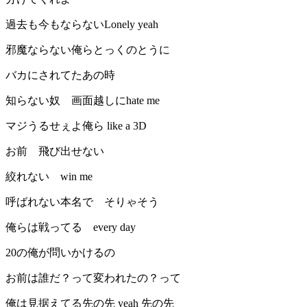
過去も今もならないLonely yeah
邪魔ならない俺らとっくのとうに
バカにされてたあの時
知らない奴 画面越しにhate me
マジうるせぇよ俺ら like a 3D
お前 飛び出せない
絞れない win me
呼ばれない本名で そりゃそう
俺らは戦ってる every day
20の俺が問いかけるの
お前は誰だ？って変われたの？って
俺は見据えてる先の先 yeah 先の先