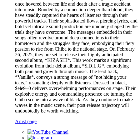
once hovered between life and death after a tragic accident,
into music. Bonded by a connection deeper than blood, they
have steadily captured the hearts of listeners through their
powerful tracks. Their sophisticated flows, piercing lyrics, and
bold yet intricate sound production are uniquely shaped by the
trials they have overcome. The messages embedded in their
songs often revolve around deep connections to their
hometown and the struggles they face, embodying their fiery
passion to rise from Chiba to the national stage. On February
26, 2025, they are set to release their highly anticipated
second album, *KIZASHI*. This work marks a significant
evolution from their debut album, *$.D.L.G*, embodying
both pain and growth through music. The lead track,
*Vanilla*, conveys a strong message of "not hiding your
tears," resonating deeply with listeners. Dressed in black,
$ele9+0 delivers overwhelming performances on stage. Their
explosive energy and commanding presence are turning the
Chiba scene into a wave of black. As they continue to make
waves in the music scene, their post-release trajectory will
undoubtedly be worth watching.
Artist page