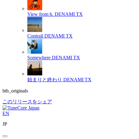
View from h.
DENAMI TX
Contrail
DENAMI TX
Somewhere
DENAMI TX
始まりと終わり
DENAMI TX
htb_originals
このリリースをシェア
EN
JP