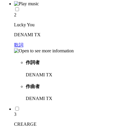
2
Lucky You
DENAMI TX
歌詞
作詞者
DENAMI TX
作曲者
DENAMI TX
3
CREARGE