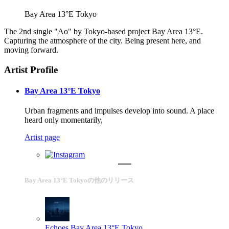
Bay Area 13°E Tokyo
The 2nd single "Ao" by Tokyo-based project Bay Area 13°E.
Capturing the atmosphere of the city. Being present here, and
moving forward.
Artist Profile
Bay Area 13°E Tokyo
Urban fragments and impulses develop into sound. A place
heard only momentarily,
Artist page
Bay Area 13°E Tokyoの他のリリース
Echoes
Bay Area 13°E Tokyo