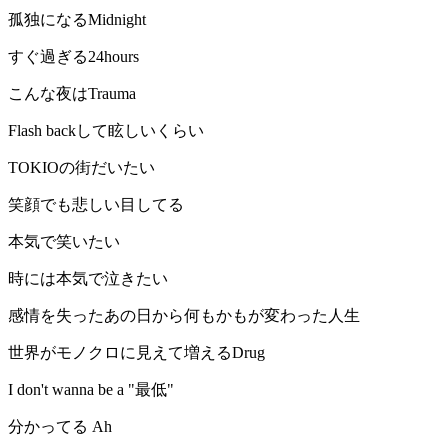
孤独になるMidnight
すぐ過ぎる24hours
こんな夜はTrauma
Flash backして眩しいくらい
TOKIOの街だいたい
笑顔でも悲しい目してる
本気で笑いたい
時には本気で泣きたい
感情を失ったあの日から何もかもが変わった人生
世界がモノクロに見えて増えるDrug
I don't wanna be a "最低"
分かってる Ah