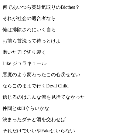
何であいつら英雄気取りのBicthes？
それが社会の適合者なら
俺は排除されにいく自ら
お前ら首洗って待っとけよ
磨いた刀で切り裂く
Like ジュラキュール
悪魔のよう変わったこの心戻せない
ならこのままで行くDevil Child
信じるのはこんな俺を見捨てなかった
仲間とskillぐらいかな
決まったダチと酒を交わせば
それだけでいいやFakeはいらない