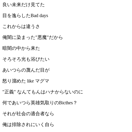
良い未来だけ見てた
目を逸らしたBad days
これからは違うさ
俺闇に染まった"悪魔"だから
暗闇の中から来た
そろそろ光も浴びたい
あいつらの蔑んだ目が
怒り溜めた like マグマ
"正義" なんてもんはハナからないのに
何であいつら英雄気取りのBicthes？
それが社会の適合者なら
俺は排除されにいく自ら