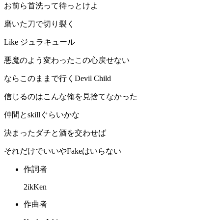
お前ら首洗って待っとけよ
磨いた刀で切り裂く
Like ジュラキュール
悪魔のよう変わったこの心戻せない
ならこのままで行くDevil Child
信じるのはこんな俺を見捨てなかった
仲間とskillぐらいかな
決まったダチと酒を交わせば
それだけでいいやFakeはいらない
作詞者
2ikKen
作曲者