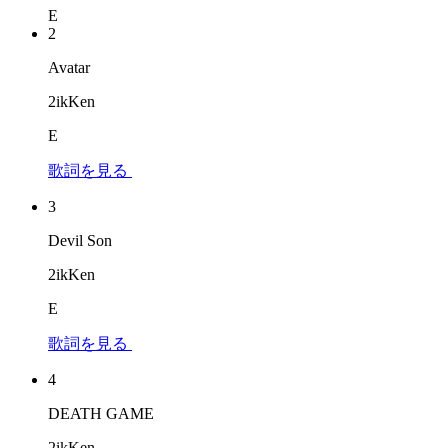
E
2
Avatar
2ikKen
E
歌詞を見る
3
Devil Son
2ikKen
E
歌詞を見る
4
DEATH GAME
2ikKen