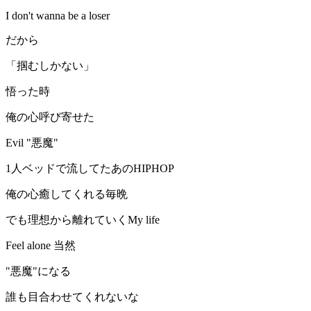
I don't wanna be a loser
だから
「掴むしかない」
悟った時
俺の心呼び寄せた
Evil "悪魔"
1人ベッドで流してたあのHIPHOP
俺の心癒してくれる毎晩
でも理想から離れていくMy life
Feel alone 当然
"悪魔"になる
誰も目合わせてくれないな