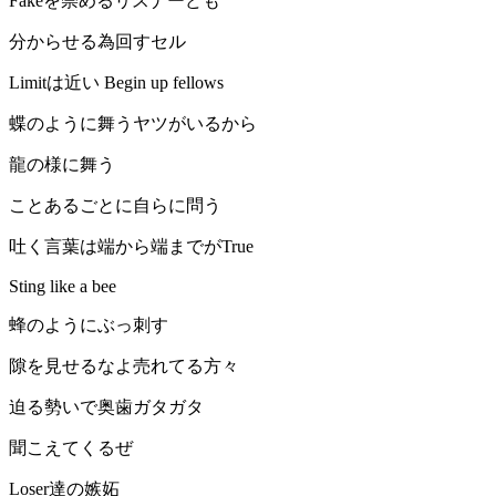
Fakeを崇めるリスナーども
分からせる為回すセル
Limitは近い Begin up fellows
蝶のように舞うヤツがいるから
龍の様に舞う
ことあるごとに自らに問う
吐く言葉は端から端までがTrue
Sting like a bee
蜂のようにぶっ刺す
隙を見せるなよ売れてる方々
迫る勢いで奥歯ガタガタ
聞こえてくるぜ
Loser達の嫉妬