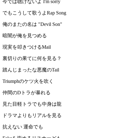
今では聴けないよ I'm sorry
でもこうして歌うよRap Song
俺のまたの名は "Devil Son"
暗闇が俺を見つめる
現実を叩きつけるMail
裏切りの果てに何を見る？
踏んじまったな悪魔のTail
Triumphのケツ火を吹く
仲間のDトラが暴れる
見た目軽トラでも中身は龍
ドラマよりもリアルを見る
抗えない 運命でも