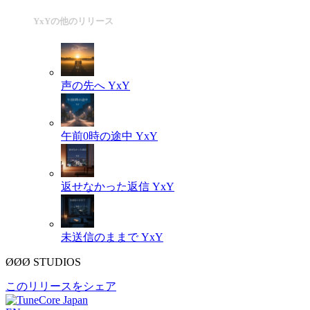
YxYの他のリリース
声の先へ
YxY
午前0時の途中
YxY
返せなかった返信
YxY
未送信のままで
YxY
ØØØ STUDIOS
このリリースをシェア