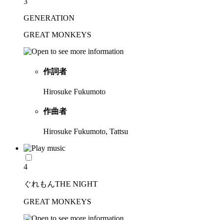
3
GENERATION
GREAT MONKEYS
作詞者
Hirosuke Fukumoto
作曲者
Hirosuke Fukumoto, Tattsu
4
ぐれもんTHE NIGHT
GREAT MONKEYS