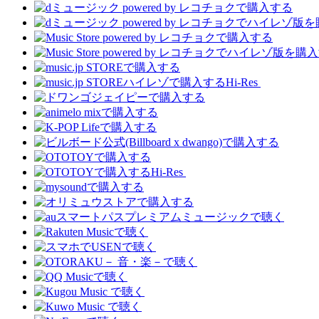
Hi-Res
Hi-Res