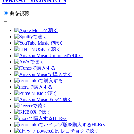
曲を視聴
Hi-Res
Hi-Res