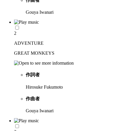
作曲者
Gouya Iwanari
2
ADVENTURE
GREAT MONKEYS
作詞者
Hirosuke Fukumoto
作曲者
Gouya Iwanari