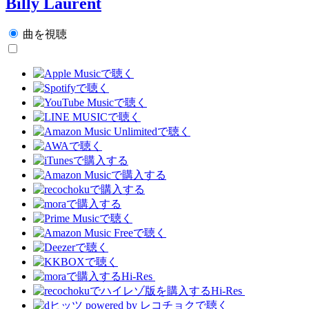
Billy Laurent
曲を視聴
Hi-Res
Hi-Res