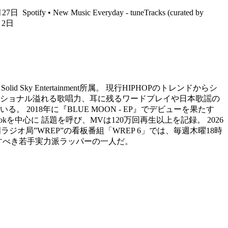
4月27日
Spotify • New Music Everyday - tuneTracks (curated by
5月2日
id Sky Entertainment所属。 現行HIPHOPのトレンドからシ
ショナル溢れる歌唱力、耳に残るワードプレイや日本歌謡の
018年に『BLUE MOON - EP』でデビューを果たす
ikTokを中心に 話題を呼び、MVは120万回再生以上を記録。 2026
HOP専門ラジオ局”WREP”の看板番組「WREP 6」では、毎週木曜18時
目すべき若手実力派ラッパーの一人だ。