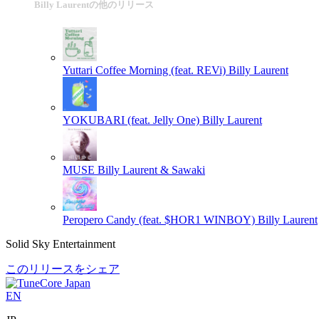
Billy Laurentの他のリリース
Yuttari Coffee Morning (feat. REVi)
Billy Laurent
YOKUBARI (feat. Jelly One)
Billy Laurent
MUSE
Billy Laurent & Sawaki
Peropero Candy (feat. $HOR1 WINBOY)
Billy Laurent
Solid Sky Entertainment
このリリースをシェア
EN