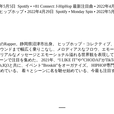
022年5月5日
Spotify • +81 Connect: J-HipHop 最新注目曲 • 2022年
J-ヒップホップ • 2022年4月29日
Spotify • Monday Spin • 2022年
97年生まれのRapper。静岡県沼津市出身。 ヒップホップ・コレクティブ、Sol
ウンドまで幅広く乗りこなし、メロディアスなフロウ、エモー
ルなメッセージとエモーショナル溢れる世界観を表現している。 2
で注目を集めた。 2021年、“I LIKE IT”や”CHODAI”がT
South,IQ3と共に、イベント”Broskiii”をオーガナイズ。 HIP
ーを務めている。 着々とシーンに名を馳せ始めている、今最も注