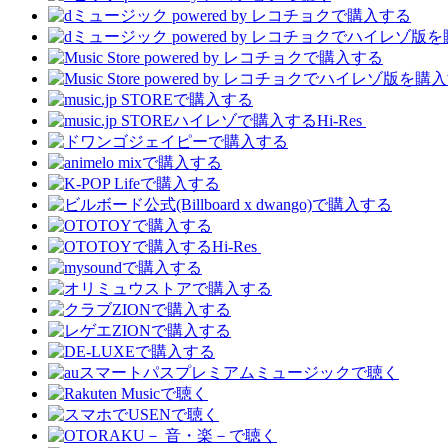
Hi-Res
Hi-Res