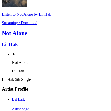
Listen to Not Alone by Lil Hak
Streaming / Download
Not Alone
Lil Hak
⚫︎
Not Alone
Lil Hak
Lil Hak 5th Single
Artist Profile
Lil Hak
Artist page