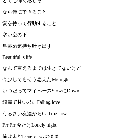
とても怖く感じる
なら俺にできること
愛を持って行動すること
寒い空の下
星眺め気持ち吐き出す
Beautiful is life
なんて言えるまでは生きてないけど
今少しでもそう思えたMidnight
いつだってマイペースSlowにDown
綺麗で甘い君にFalling love
うるさい友達からCall me now
Prr Prr 今だけLonely night
俺は未だLonely boyのまま