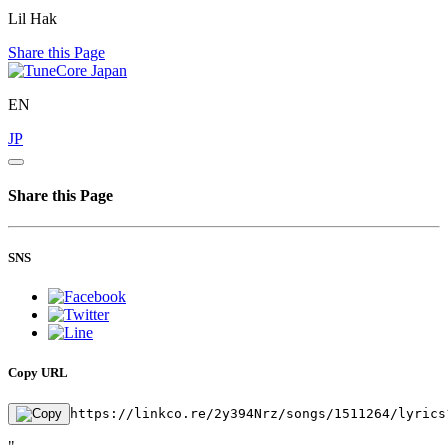
Lil Hak
Share this Page
EN
JP
Share this Page
SNS
Copy URL
https://linkco.re/2y394Nrz/songs/1511264/lyrics
"