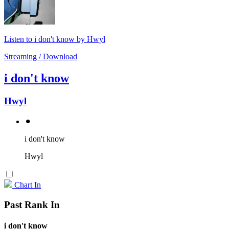
Listen to i don't know by Hwyl
Streaming / Download
i don't know
Hwyl
⚫︎
i don't know
Hwyl
Chart In
Past Rank In
i don't know