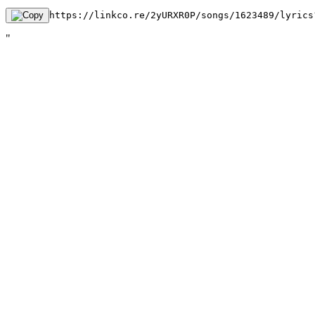
https://linkco.re/2yURXR0P/songs/1623489/lyrics
"