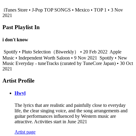
iTunes Store • J-Pop TOP SONGS • Mexico • TOP 1 • 3 Nov
2021
Past Playlist In
i don't know
Spotify • Pluto Selection（Biweekly） • 20 Feb 2022
Apple
Music • Independent Worth Saloon • 9 Nov 2021
Spotify • New
Music Everyday - tuneTracks (curated by TuneCore Japan) • 30 Oct
2021
Artist Profile
Hwyl
The lyrics that are realistic and painfully close to everyday
life, the clear singing voice, and the song arrangements and
guitar performances influenced by Western music are
attractive. Activities start in June 2021
Artist page