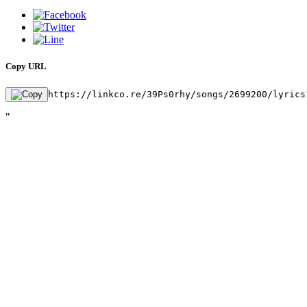
Copy URL
https://linkco.re/39Ps0rhy/songs/2699200/lyrics
"