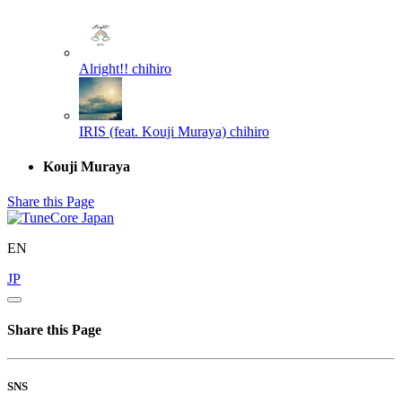
Alright!!
chihiro
IRIS (feat. Kouji Muraya)
chihiro
Kouji Muraya
Share this Page
EN
JP
Share this Page
SNS