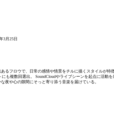
21年3月25日
あるフロウで、日常の感情や情景をチルに描くスタイルが特徴。 EVIS
公式プレイリストにも複数回選出。 SoundCloudやライブシーンを
かな夜や心の隙間にそっと寄り添う音楽を届けている。