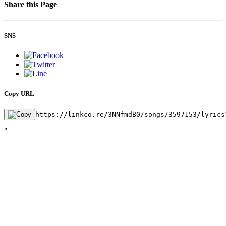
Share this Page
SNS
Copy URL
https://linkco.re/3NNfmdB0/songs/3597153/lyrics
"