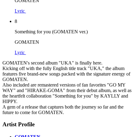
GOMATEN
Lyric
8
Something for you (GOMATEN ver.)
GOMATEN
Lyric
GOMATEN's second album "UKA" is finally here.
Kicking off with the fully English title track "UKA," the album
features five brand-new songs packed with the signature energy of
GOMATEN.
Also included are remastered versions of fan favorites "GO MY
WAY" and "HIRAKE-GOMA" from their debut album, as well as
the heartfelt collaboration "Something for you" by KAYLLY and
HIPPY.
A gem of a release that captures both the journey so far and the
future to come for GOMATEN.
Artist Profile
GOMATEN