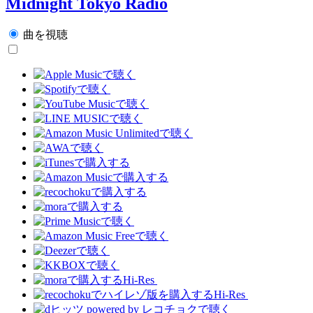
Midnight Tokyo Radio
曲を視聴
Hi-Res
Hi-Res