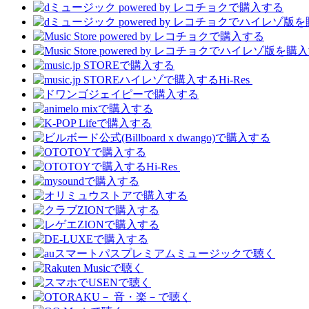
Hi-Res
Hi-Res