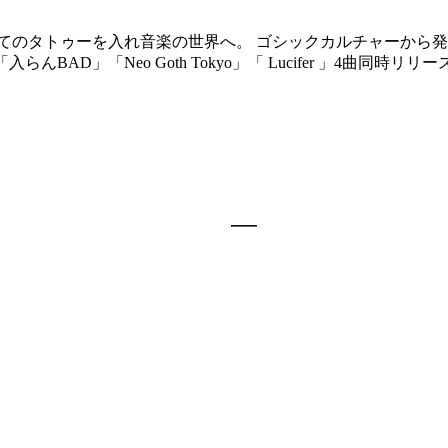
の下に初めてのタトゥーを入れ音楽の世界へ。 ゴシックカルチャー
AD」「Neo Goth Tokyo」「 Lucifer 」4曲同時リリー