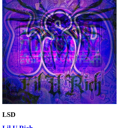
LSD
Lil U Rich