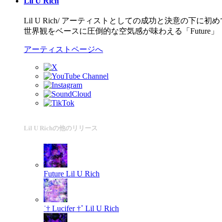
Lil U Rich
Lil U Rich/ アーティストとしての成功と決意
世界観をベースに圧倒的な空気感が味わえる「Future」「入らんB
アーティストページへ
Lil U Richの他のリリース
Future
Lil U Rich
˙† Lucifer †˚
Lil U Rich