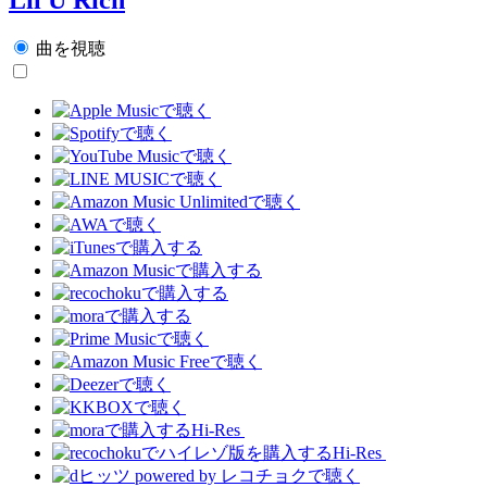
曲を視聴
Hi-Res
Hi-Res