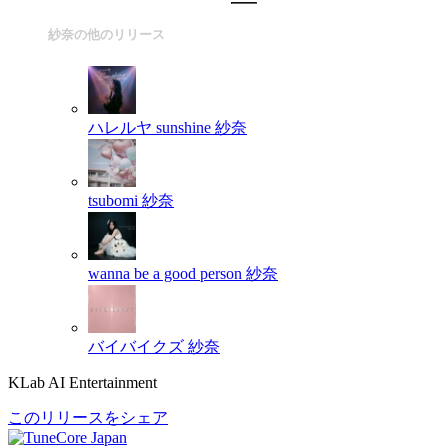
紗奈の他のリリース
ハレルヤ sunshine
紗奈
tsubomi
紗奈
wanna be a good person
紗奈
バイバイクズ
紗奈
KLab AI Entertainment
このリリースをシェア