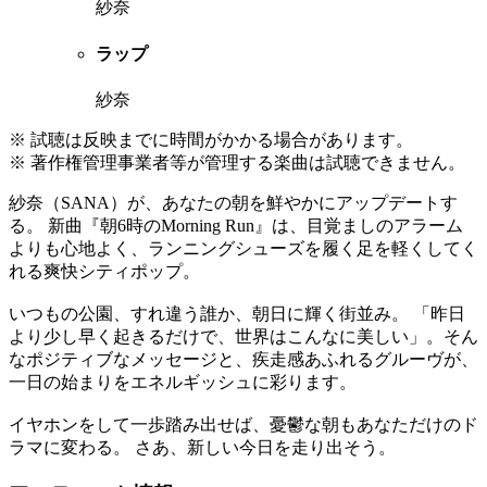
紗奈
ラップ
紗奈
※ 試聴は反映までに時間がかかる場合があります。
※ 著作権管理事業者等が管理する楽曲は試聴できません。
紗奈（SANA）が、あなたの朝を鮮やかにアップデートす
る。 新曲『朝6時のMorning Run』は、目覚ましのアラーム
よりも心地よく、ランニングシューズを履く足を軽くしてく
れる爽快シティポップ。
いつもの公園、すれ違う誰か、朝日に輝く街並み。 「昨日
より少し早く起きるだけで、世界はこんなに美しい」。そん
なポジティブなメッセージと、疾走感あふれるグルーヴが、
一日の始まりをエネルギッシュに彩ります。
イヤホンをして一歩踏み出せば、憂鬱な朝もあなただけのド
ラマに変わる。 さあ、新しい今日を走り出そう。