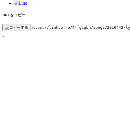
URLをコピー
https://linkco.re/44fgcgbn/songs/2010442/l
"