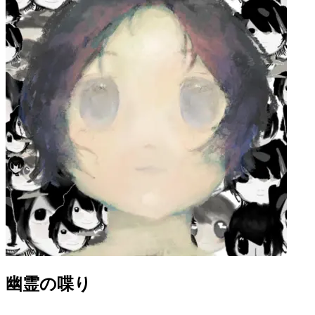
幽霊の喋り