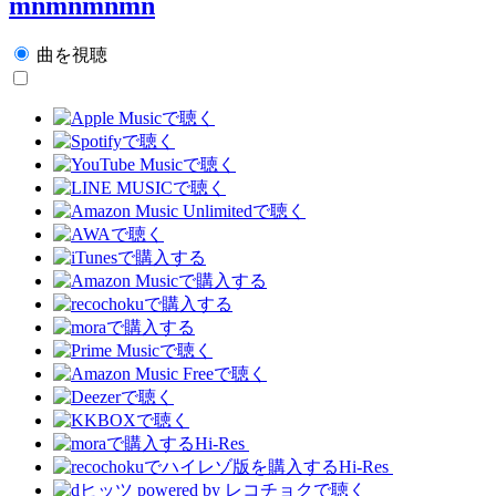
mnmnmnmn
曲を視聴
Hi-Res
Hi-Res