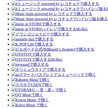
Hi-Res
Hi-Res