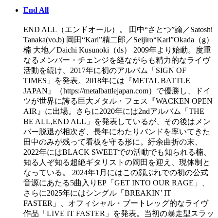
End All
END ALL（エンドオール）。 田中“さとつ”諭／Satoshi
Tanaka(vo,b) 岡田“Karl”精二郎／Seijiro“Karl”Okada（g）
楠 大地／Daichi Kusunoki（ds） 2009年より始動。度重
なるメンバー・チェンジを経ながらも精力的なライヴ
活動を続け、2017年に初のアルバム「SIGN OF
TIMES」を発表。2018年には『METAL BATTLE
JAPAN』（https://metalbattlejapan.com）で優勝し、ドイ
ツが世界に誇る巨大メタル・フェス『WACKEN OPEN
AIR』に出場。さらに2020年には2ndアルバム「THE
BE ALL,END ALL」を発表しているが、その後はメン
バー脱退が相次ぎ、長年にわたりバンドを率いてきた
田中のみが残って看板を守る形に。紆余曲折の末、
2022年にはBLACK SWEETでの活動でも知られる楠、
知る人ぞ知る超絶ギタリストの岡田を迎え、現体制と
なっている。 2024年1月にはこの顔ぶれでの初の公式
音源にあたる5曲入りEP「GET INTO OUR RAGE」、
さらに2025年にはシングル「BREAKIN’ IT
FASTER」、オフィシャル・ブートレッグ的なライヴ
作品「LIVE IT FASTER」を発表。当初の暴走型スラッ