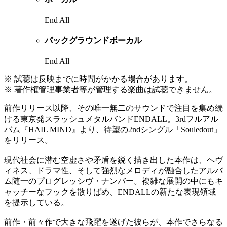
End All
バックグラウンドボーカル
End All
※ 試聴は反映までに時間がかかる場合があります。
※ 著作権管理事業者等が管理する楽曲は試聴できません。
前作リリース以降、その唯一無二のサウンドで注目を集め続
ける東京発スラッシュメタルバンドENDALL。3rdフルアル
バム『HAIL MIND』より、待望の2ndシングル「Souledout」
をリリース。
現代社会に潜む空虚さや矛盾を鋭く描き出した本作は、ヘヴ
ィネス、ドラマ性、そして強烈なメロディが融合したアルバ
ム随一のプログレッシヴ・ナンバー。複雑な展開の中にもキ
ャッチーなフックを散りばめ、ENDALLの新たな表現領域
を提示している。
前作・前々作で大きな飛躍を遂げた彼らが、本作でさらなる