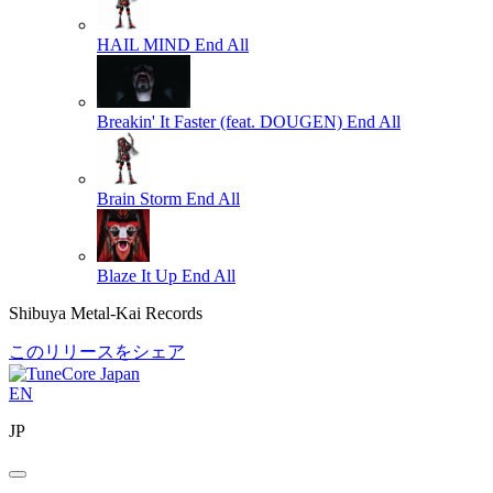
HAIL MIND
End All
Breakin' It Faster (feat. DOUGEN)
End All
Brain Storm
End All
Blaze It Up
End All
Shibuya Metal-Kai Records
このリリースをシェア
EN
JP