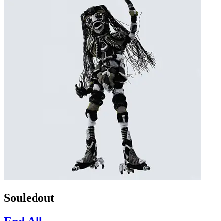
Souledout
End All