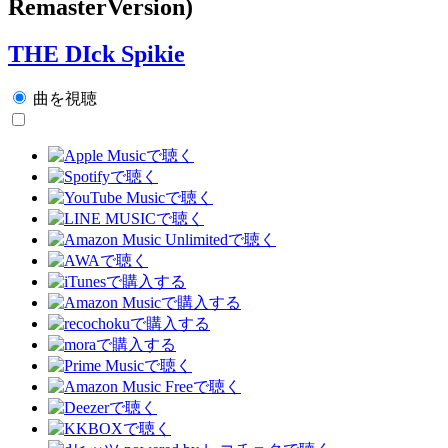
RemasterVersion)
THE DIck Spikie
曲を視聴