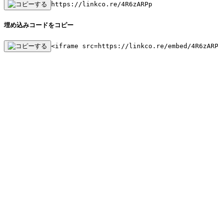
https://linkco.re/4R6zARPp
埋め込みコードをコピー
<iframe src=https://linkco.re/embed/4R6zAR