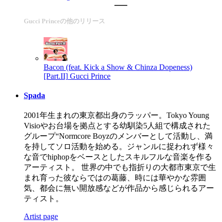
Gucci Princeの他のリリース
Bacon (feat. Kick a Show & Chinza Dopeness)
[Part.II]
Gucci Prince
Spada
2001年生まれの東京都出身のラッパー。Tokyo Young
Visioやお台場を拠点とする幼馴染5人組で構成された
グループ“Normcore Boyzのメンバーとして活動し、満
を持してソロ活動を始める。ジャンルに捉われず様々
な音でhiphopをベースとしたスキルフルな音楽を作る
アーティスト。 世界の中でも指折りの大都市東京で生
まれ育った彼ならではの葛藤、時には華やかな雰囲
気、都会に無い開放感などが作品から感じられるアー
ティスト。
Artist page