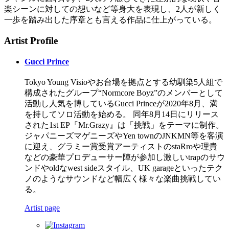
楽シーンに対しての想いなど等身大を表現し、2人が新しく
一歩を踏み出した序章とも言える作品に仕上がっている。
Artist Profile
Gucci Prince
Tokyo Young Visioやお台場を拠点とする幼馴染5人組で
構成されたグループ“Normcore Boyz”のメンバーとして
活動し人気を博しているGucci Princeが2020年8月、満
を持してソロ活動を始める。 同年8月14日にリリース
された1st EP『Mr.Grazy』は「挑戦」をテーマに制作。
ジャパニーズマゲニーズやYen townのJNKMN等を客演
に迎え、グラミー賞受賞アーティストのstaRroや理貴
などの豪華プロデューサー陣が参加し激しいtrapのサウ
ンドやoldなwest sideスタイル、UK garageといったテク
ノのようなサウンドなど幅広く様々な楽曲挑戦してい
る。
Artist page