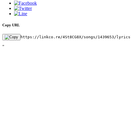
Copy URL
https://linkco.re/4St8CG8X/songs/1439653/lyrics
"