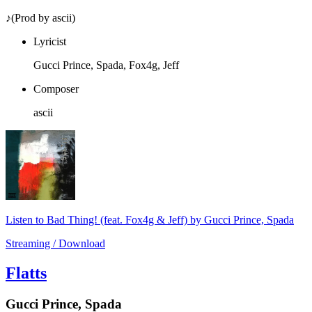
♪(Prod by ascii)
Lyricist
Gucci Prince, Spada, Fox4g, Jeff
Composer
ascii
Listen to Bad Thing! (feat. Fox4g & Jeff) by Gucci Prince, Spada
Streaming / Download
Flatts
Gucci Prince, Spada