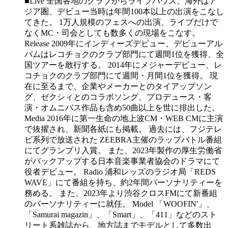
■Live 全国各地のクラブからライブハウス、海外はア
ジア圏、デビュー当時は年間100本以上の出演をこなし
てきた。 1万人規模のフェスへの出演、ライブだけで
なくMC・司会としても数多くの現場をこなす。
Release 2009年にインディーズデビュー、デビューアル
バムはレコチョクのクラブ部門にて週間1位を獲得、全
国ツアーを敢行する。 2014年にメジャーデビュー、レ
コチョクのクラブ部門にて週間・月間1位を獲得。 現
在に至るまで、企業やメーカーとのタイアップソン
グ、ゼクシィとのコラボソング、プロデュース・客
演・オムニバス作品も含め50曲以上を世に排出した。
Media 2016年に第一生命の地上波CM・WEB CMに主演
で抜擢され、新聞各紙にも掲載。 過去には、フジテレ
ビ系列で放送された ZEEBRA主催のラップバトル番組
にてグランプリ入賞。 また、2023年製作の厚生労働省
がバックアップする日本音楽事業者協会のドラマにて
役者デビュー。 Radio 浦和レッズのラジオ局「REDS
WAVE」にて番組を持ち、約2年間パーソナリティーを
務める。 また、2023年より渋谷クロスFMにて新番組
のパーソナリティーに就任。 Model 「WOOFIN'」、
「Samurai magazin」、「Smart」、「411」などのスト
リート系雑誌から、地方誌までモデルとして多数出