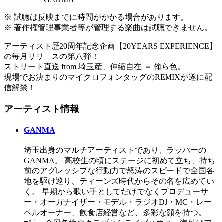
※ 試聴は反映までに時間がかかる場合があります。
※ 著作権管理事業者等が管理する楽曲は試聴できません。
アーティスト歴20周年記念企画【20YEARS EXPERIENCE】
の毎月リリースの第八弾！
ストリート直送 from 埼玉産、伸縮自在 ＝ 俺ら色。
現場でお決まりのマイクロフォンタッグのREMIXが遂に配
信解禁！
アーティスト情報
GANMA
埼玉出身のマルチアーティストであり、ラッパーの
GANMA。 高校生の頃にステージに初めて立ち、持ち
前のアグレッシブな行動力で怒涛のスピードで全国各
地を駆け巡り、ティーンズ時代からその名を広めてい
く。 早期から歌い手としてだけでなくプロデューサ
ー・オーガナイザー・モデル・ラジオDJ・MC・レー
ベルオーナー、飲食店経営など、多彩な顔を持つ。