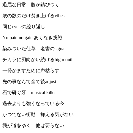
退屈な日常 脳が錆びつく
歳の数のだけ焚き上げるvibes
同じcycleの繰り返し
No pain no gain あくなき挑戦
染みついた仕草 老害のsignal
チカラに刃向かい続けるbig mouth
一発かますために声枯らす
先の事なんて全て後adjust
石で研ぐ牙 musical killer
過去よりも強くなっている今
かつてない衝動 抑える気がない
我が道をゆく 他は要らない