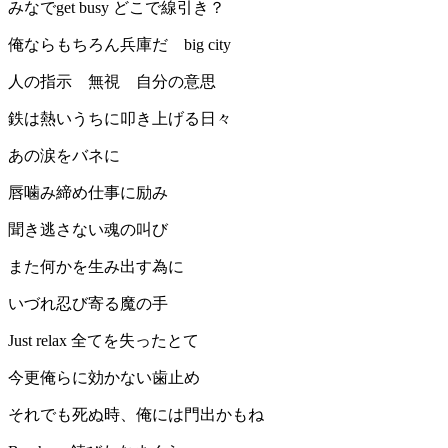
みなでget busy どこで線引き？
俺ならもちろん兵庫だ big city
人の指示 無視 自分の意思
鉄は熱いうちに叩き上げる日々
あの涙をバネに
唇噛み締め仕事に励み
聞き逃さない魂の叫び
また何かを生み出す為に
いづれ忍び寄る魔の手
Just relax 全てを失ったとて
今更俺らに効かない歯止め
それでも死ぬ時、俺には門出かもね