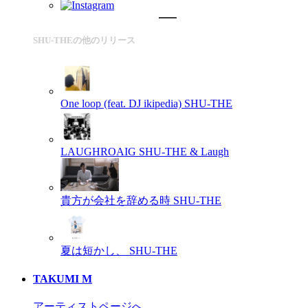
SHU-THEの他のリリース
One loop (feat. DJ ikipedia)
SHU-THE
LAUGHROAIG
SHU-THE & Laugh
貴方が会社を辞める時
SHU-THE
夏は短かし、
SHU-THE
TAKUMI M
アーティストページへ