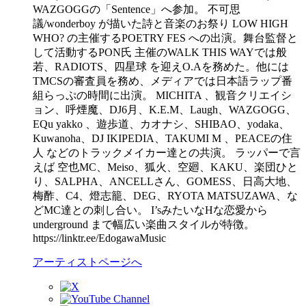
WAZGOGGの「Sentence」へ参加。 不可思
議/wonderboy が描いた詩と音楽のお祭り LOW HIGH
WHO? の主催するPOETRY FES への出演。舞台監督と
して活動するPON氏 主催のWALK THIS WAYでは般
若、RADIOTS、四星球 を迎えO.Aを務めた。他には
TMCSの審査員を務め、メディアでは日本語ラップ番
組らっぷの時間に出演。 MICHITA 、観音クリエイシ
ョン、呼煙魔、DJ6月、K.E.M、Laugh、WAZGOGG、
EQu yakko 、遊歩道、カオナシ、SHIBAO、yodaka、
Kuwanoha、DJ IKIPEDIA、TAKUMI M 、PEACEの住
人 などのトラックメイカー達との共演。 ラッパーで言
えば 空也MC、Meiso、狐火、空廻、KAKU、楽団ひと
り、SALPHA、ANCELLさん、GOMESS、日高大地、
梅酢、C4、燈志籠、DEG、RYOTA MATSUZAWA、な
どMC達との刺し合い。 I’sみたいなHな恋愛から
underground まで幅広い楽曲スタイルが特徴。
https://linktr.ee/EdogawaMusic
アーティストページへ