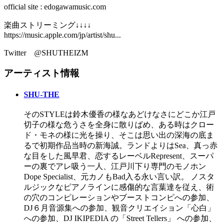
official site : edogawamusic.com
楽曲ストリーミング↓↓↓↓
https://music.apple.com/jp/artist/shu...​
Twitter @SHUTHEIZM
アーティスト情報
SHU-THE
そのSTYLEは鈴木優香の様なあどけなさにどこか江戸
切子の様な危うさを全身に散りばめ、ある時はクロー
ド・モネの様に光を操り、そこは思い出の深海の底ま
るで初期作品当時の新海誠。ランドよりはSea、真っ赤
な目をした風早君、恋するレーベルRepresent、スーパ
ーの裏でアレ吸う一人、江戸川下り専門のモノホン
Dope Specialist、元カノもBad入る永い言い訳。 ノスタ
ルジックなピアノラインに感傷的な言葉達を従え、術
の穴のコンピレーションやブーストコンピへの参加、
DJ６月音源集への参加、観音クリエイション「心白」
への参加、DJ IKIPEDIA の「Street Tellers」 への参加、