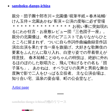
sanshoku-dango-ichiza
親分・団子團十郎市川＝北園優/ 硯筆半紙＝春木祐輔/
けん玉侍＝北園あかね/ 客演＝公演の度毎に必ず登場
＊＊＊＊＊＊＊＊＊＊＊＊＊＊＊ お祝い事に突如現れ
るにわか狂言・お座敷レビュー団『三色団子一座』。
親分の北園優は、奇才のピアニストでありながらひと
ところに留まれず、ついに自ら作詞作曲編曲録音作話
演出出演を果たす当一座を旗揚げ。大好きな歌舞伎の
要素をふんだんに取り入れ、白塗り姿での早着替えが
得意技。 春木祐輔ことゆちゃんの特技は、絶妙に外れ
るほのぼのした歌唱力と、飛んで転げるその名も「団
子落ち」。 あかねは、オペラばりの美声と男前な舞台
度胸で影で二人をひっぱる立役者。 主な公演会場は、
知り合い宅、温泉の宴会場、町の公会堂など。
Artist page
sanshoku-dango-ichizaの他のリリース