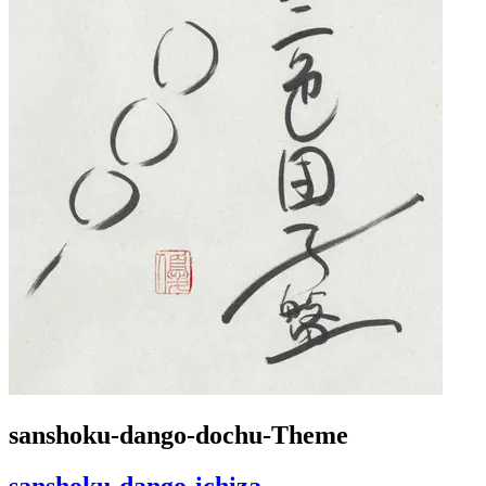
sanshoku-dango-dochu-Theme
sanshoku-dango-ichiza