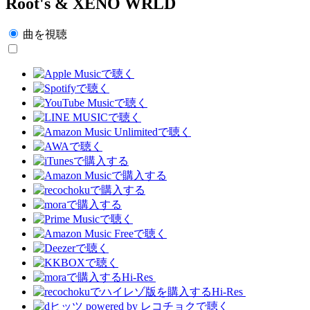
Root's & XENO WRLD
曲を視聴
Hi-Res
Hi-Res