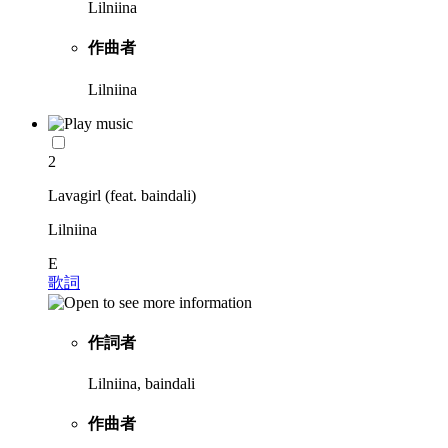
Lilniina
作曲者
Lilniina
2
Lavagirl (feat. baindali)
Lilniina
E
歌詞
作詞者
Lilniina, baindali
作曲者