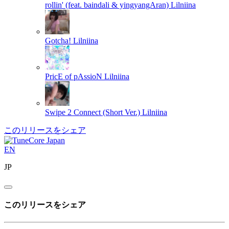
rollin' (feat. baindali & yingyangAran)
Lilniina
Gotcha!
Lilniina
PricE of pAssioN
Lilniina
Swipe 2 Connect (Short Ver.)
Lilniina
このリリースをシェア
EN
JP
このリリースをシェア