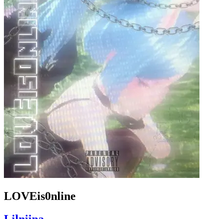
LOVEis0nline
Lilniina