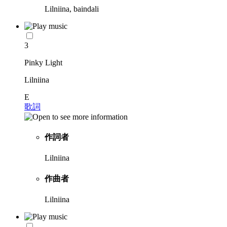
Lilniina, baindali
3
Pinky Light
Lilniina
E
歌詞
作詞者
Lilniina
作曲者
Lilniina