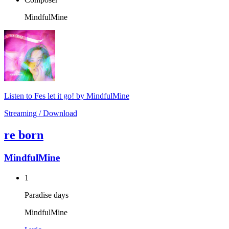
MindfulMine
Listen to Fes let it go! by MindfulMine
Streaming / Download
re born
MindfulMine
1
Paradise days
MindfulMine