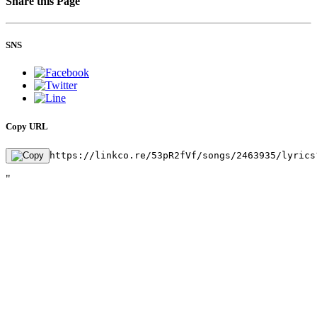
Share this Page
SNS
Copy URL
https://linkco.re/53pR2fVf/songs/2463935/lyrics
"