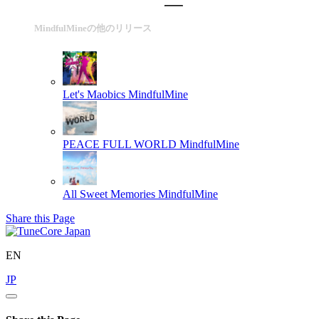
MindfulMineの他のリリース
Let's Maobics
MindfulMine
PEACE FULL WORLD
MindfulMine
All Sweet Memories
MindfulMine
Share this Page
EN
JP