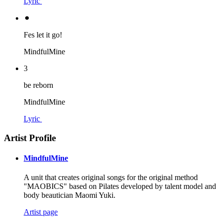
Lyric
⚫︎
Fes let it go!
MindfulMine
3
be reborn
MindfulMine
Lyric
Artist Profile
MindfulMine
A unit that creates original songs for the original method
"MAOBICS" based on Pilates developed by talent model and
body beautician Maomi Yuki.
Artist page