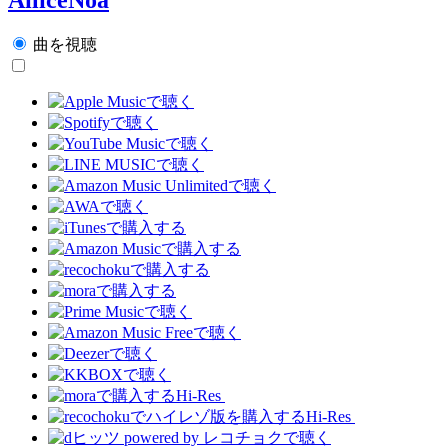
曲を視聴
Hi-Res
Hi-Res