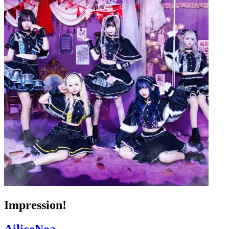
Impression!
AiliceNoa