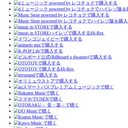
Hi-Res
Hi-Res