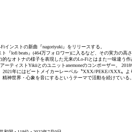
Lo-Fiインストの新曲『nagoriyuki』をリリースする。
『lofi beats』(464万フォロワー)に入るなど、その実力の
的なオトナの様子を表現した元来のLo-Fiとはまた一味違う
ィストYikiiとのユニットanemoneのコンポーザー。 2018年からPRO
、2021年にはビートメイカーレーベル〝XXX//PEKE//X
、精神世界・心象を音にするというテーマで活動を続けている
国 • 118位 • 2022年7月9日