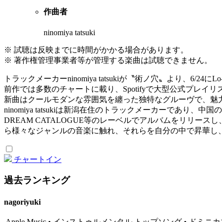
作曲者
ninomiya tatsuki
※ 試聴は反映までに時間がかかる場合があります。
※ 著作権管理事業者等が管理する楽曲は試聴できません。
トラックメーカーninomiya tatsukiが〝術ノ穴〟より、6/24に
前作では多数のチャートに載り、Spotifyで大型公式プレイリスト
新曲はクールモダンな雰囲気を纏った独特なグルーヴで、魅力
ninomiya tatsukiは新潟在住のトラックメーカーであり、中国のアーテ
DREAM CATALOGUE等のレーベルでアルバムをリリースし
ら様々なジャンルの音楽に触れ、それらを自分の中で昇華し
チャートイン
過去ランキング
nagoriyuki
Apple Music • インストゥルメンタル トップソング • ドミニカ共和