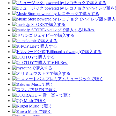
Hi-Res
Hi-Res