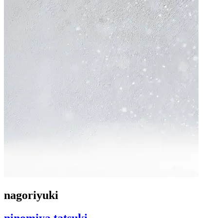
nagoriyuki
ninomiya tatsuki