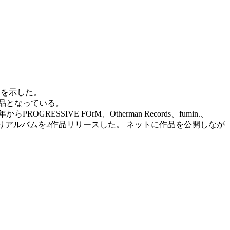
高さを示した。
作品となっている。
GRESSIVE FOrM、Otherman Records、fumin.、
XX〟よりアルバムを2作品リリースした。 ネットに作品を公開しなが
。