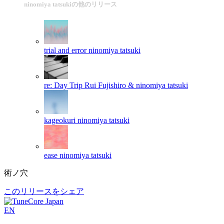
ninomiya tatsukiの他のリリース
trial and error
ninomiya tatsuki
re: Day Trip
Rui Fujishiro & ninomiya tatsuki
kageokuri
ninomiya tatsuki
ease
ninomiya tatsuki
術ノ穴
このリリースをシェア
EN