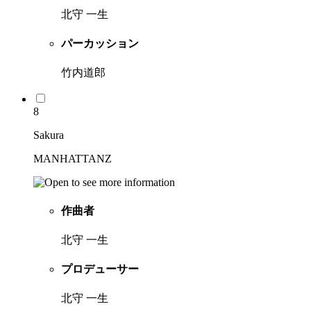
北守 一生
パーカッション
竹内道郎
8
Sakura
MANHATTANZ
作曲者
北守 一生
プロデューサー
北守 一生