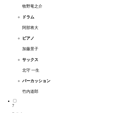
牧野竜之介
ドラム
阿部将大
ピアノ
加藤景子
サックス
北守 一生
パーカッション
竹内道郎
7