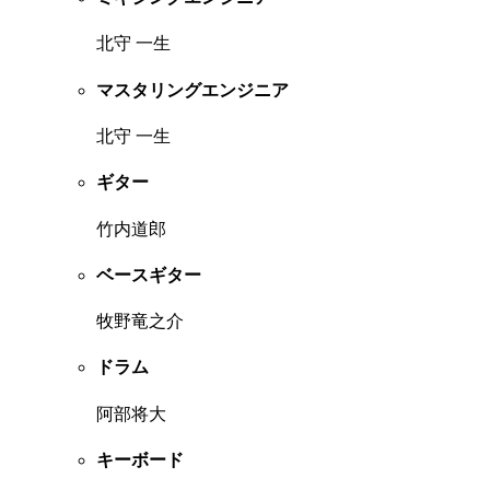
北守 一生
マスタリングエンジニア
北守 一生
ギター
竹内道郎
ベースギター
牧野竜之介
ドラム
阿部将大
キーボード