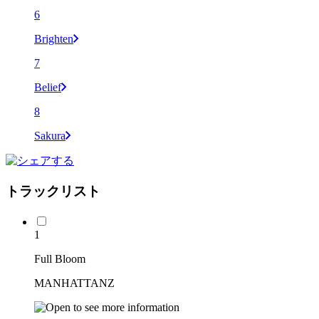
6
Brighten
7
Belief
8
Sakura
トラックリスト
1
Full Bloom
MANHATTANZ