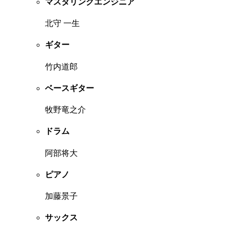
マスタリングエンジニア
北守 一生
ギター
竹内道郎
ベースギター
牧野竜之介
ドラム
阿部将大
ピアノ
加藤景子
サックス