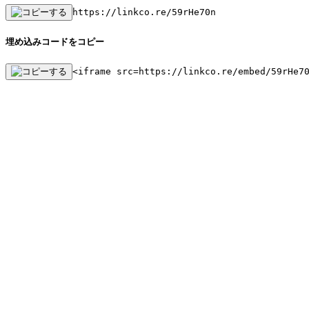
https://linkco.re/59rHe70n
埋め込みコードをコピー
<iframe src=https://linkco.re/embed/59rHe7