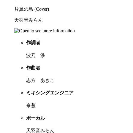
片翼の鳥 (Cover)
天羽音みらん
作詞者
波乃 渉
作曲者
志方 あきこ
ミキシングエンジニア
傘葱
ボーカル
天羽音みらん