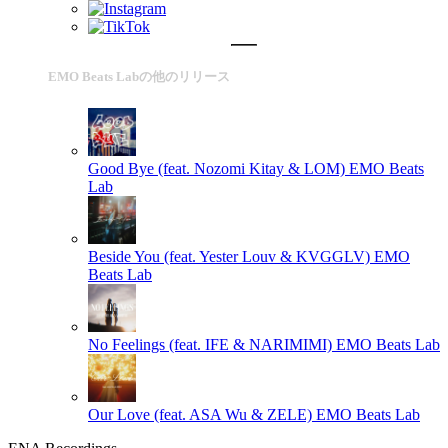
EMO Beats Labの他のリリース
Good Bye (feat. Nozomi Kitay & LOM)
EMO Beats
Lab
Beside You (feat. Yester Louv & KVGGLV)
EMO
Beats Lab
No Feelings (feat. IFE & NARIMIMI)
EMO Beats Lab
Our Love (feat. ASA Wu & ZELE)
EMO Beats Lab