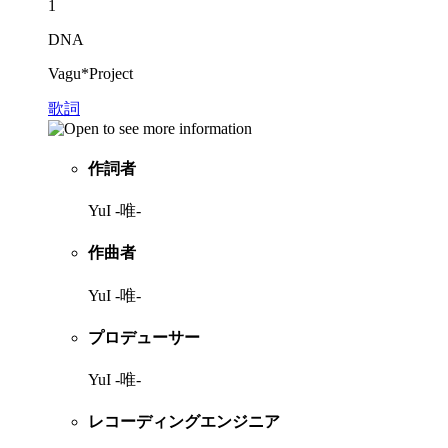
1
DNA
Vagu*Project
歌詞
作詞者
YuI -唯-
作曲者
YuI -唯-
プロデューサー
YuI -唯-
レコーディングエンジニア