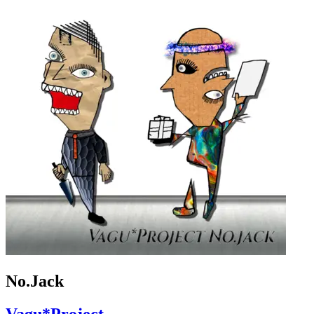
No.Jack
Vagu*Project