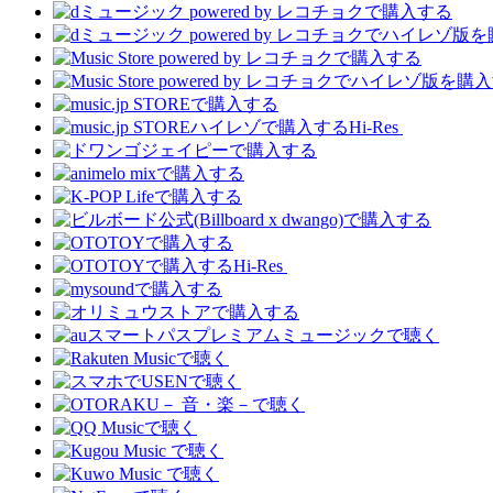
Hi-Res
Hi-Res