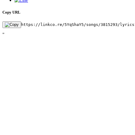
Copy URL
https://linkco.re/5YqShaY5/songs/3815293/lyrics
"