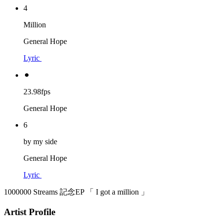
4
Million
General Hope
Lyric
⚫︎
23.98fps
General Hope
6
by my side
General Hope
Lyric
1000000 Streams 記念EP 「 I got a million 」
Artist Profile