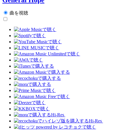
曲を視聴
Hi-Res
Hi-Res