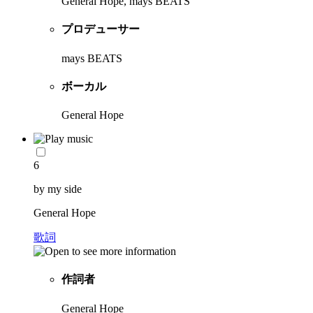
General Hope, mays BEATS
プロデューサー
mays BEATS
ボーカル
General Hope
6
by my side
General Hope
歌詞
作詞者
General Hope