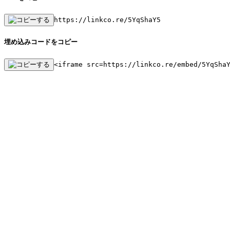
https://linkco.re/5YqShaY5
埋め込みコードをコピー
<iframe src=https://linkco.re/embed/5YqSha