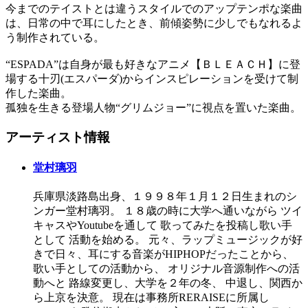
今までのテイストとは違うスタイルでのアップテンポな楽曲
は、日常の中で耳にしたとき、前傾姿勢に少しでもなれるよ
う制作されている。
“ESPADA”は自身が最も好きなアニメ【ＢＬＥＡＣＨ】に登
場する十刃(エスパーダ)からインスピレーションを受けて制
作した楽曲。
孤独を生きる登場人物“グリムジョー”に視点を置いた楽曲。
アーティスト情報
堂村璃羽
兵庫県淡路島出身、１９９８年１月１２日生まれのシ
ンガー堂村璃羽。 １８歳の時に大学へ通いながら ツイ
キャスやYoutubeを通して 歌ってみたを投稿し歌い手
として 活動を始める。 元々、ラップミュージックが好
きで日々、耳にする音楽がHIPHOPだったことから、
歌い手としての活動から、 オリジナル音源制作への活
動へと 路線変更し、大学を２年の冬、 中退し、関西か
ら上京を決意。 現在は事務所RERAISEに所属し