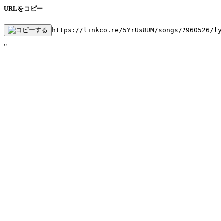
URLをコピー
https://linkco.re/5YrUs8UM/songs/2960526/l
"