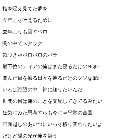
指を咥え見てた夢を
今年こそ叶えるために
去年よりも回すベロ
闇の中でスタック
気づきゃボロボロのバラ
最下位のティアの俺はまた寝るだけのNight
閏んだ目を擦る日々を辿るだけのクソなlife
いわば絶望の中 神に縋りたいんだ
世間の目は俺のことを支配してきてるみたい
狂気じみた思考すらも今じゃ平常の合図
画面越しのあいつにいっそ移り変わりたいよ
だけど陽の光が俺を嫌う