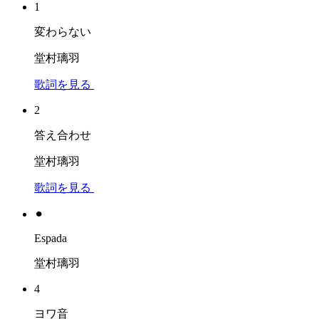
1
変わらない
堂村璃羽
歌詞を見る
2
答え合わせ
堂村璃羽
歌詞を見る
⚫︎
Espada
堂村璃羽
4
ヨワ音