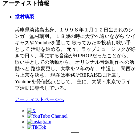
アーティスト情報
堂村璃羽
兵庫県淡路島出身、１９９８年１月１２日生まれのシ
ンガー堂村璃羽。 １８歳の時に大学へ通いながら ツイ
キャスやYoutubeを通して 歌ってみたを投稿し歌い手
として 活動を始める。 元々、ラップミュージックが好
きで日々、耳にする音楽がHIPHOPだったことから、
歌い手としての活動から、 オリジナル音源制作への活
動へと 路線変更し、大学を２年の冬、 中退し、関西か
ら上京を決意。 現在は事務所RERAISEに所属し
Youtubeを発信拠点として、 主に、大阪・東京でライ
ブ活動に専念している。
アーティストページへ