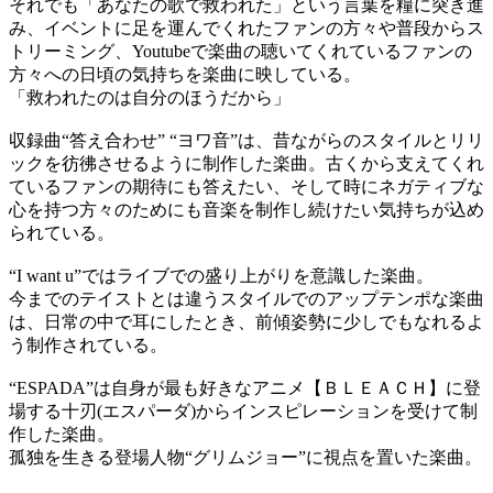
それでも「あなたの歌で救われた」という言葉を糧に突き進
み、イベントに足を運んでくれたファンの方々や普段からス
トリーミング、Youtubeで楽曲の聴いてくれているファンの
方々への日頃の気持ちを楽曲に映している。
「救われたのは自分のほうだから」
収録曲“答え合わせ” “ヨワ音”は、昔ながらのスタイルとリリ
ックを彷彿させるように制作した楽曲。古くから支えてくれ
ているファンの期待にも答えたい、そして時にネガティブな
心を持つ方々のためにも音楽を制作し続けたい気持ちが込め
られている。
“I want u”ではライブでの盛り上がりを意識した楽曲。
今までのテイストとは違うスタイルでのアップテンポな楽曲
は、日常の中で耳にしたとき、前傾姿勢に少しでもなれるよ
う制作されている。
“ESPADA”は自身が最も好きなアニメ【ＢＬＥＡＣＨ】に登
場する十刃(エスパーダ)からインスピレーションを受けて制
作した楽曲。
孤独を生きる登場人物“グリムジョー”に視点を置いた楽曲。