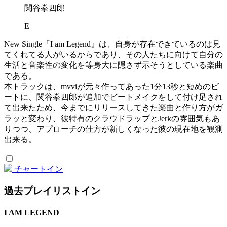
関谷拳四郎
E
New Single『I am Legend』は、自身が存在できているのは見
てくれてる人がいるからであり、その人たちに向けて自分の
生活と音楽性の変化を等身大に隠さず示そうとしている楽曲
である。
本トラックは、mvviが元々作ってあった1分13秒と短めのビ
ートに、関谷拳四郎が追加でビートメイクをして付け足され
て出来たため、今までにリリースしてきた楽曲と作り方がガ
ラッと変わり、彼特有のクラウドラップとJerkの雰囲気もあ
りつつ、アプローチの仕方が新しくなった彼の現在地を観測
出来る。
チャートイン
過去プレイリストイン
I AM LEGEND