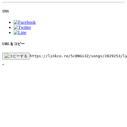
SNS
URLをコピー
https://linkco.re/5c8NGs3Z/songs/2829253/l
"