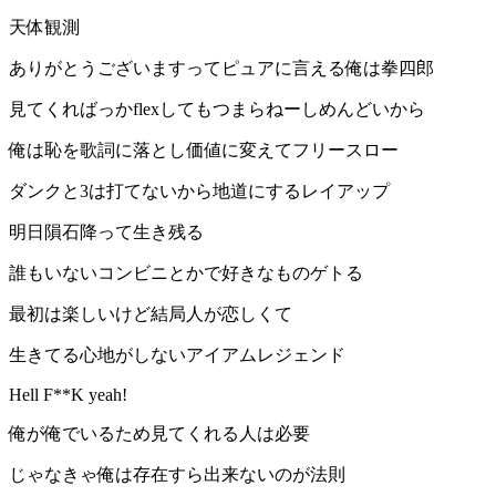
天体観測️
ありがとうございますってピュアに言える俺は拳四郎
見てくればっかflexしてもつまらねーしめんどいから
俺は恥を歌詞に落とし価値に変えてフリースロー
ダンクと3は打てないから地道にするレイアップ
明日隕石降って生き残る
誰もいないコンビニとかで好きなものゲトる
最初は楽しいけど結局人が恋しくて
生きてる心地がしないアイアムレジェンド
Hell F**K yeah!
俺が俺でいるため見てくれる人は必要
じゃなきゃ俺は存在すら出来ないのが法則