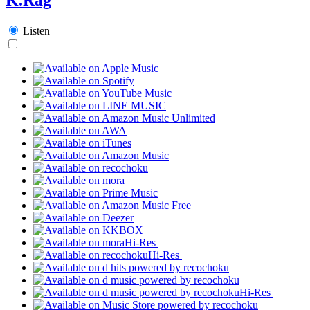
Listen
Hi-Res
Hi-Res
Hi-Res