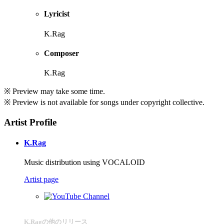
Lyricist
K.Rag
Composer
K.Rag
※ Preview may take some time.
※ Preview is not available for songs under copyright collective.
Artist Profile
K.Rag
Music distribution using VOCALOID
Artist page
K.Ragの他のリリース