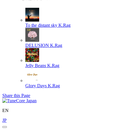
To the distant sky
K.Rag
DELUSION
K.Rag
Jelly Beans
K.Rag
Glory Days
K.Rag
Share this Page
EN
JP