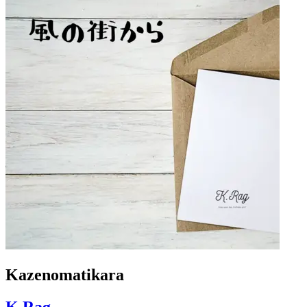
Kazenomatikara
K.Rag