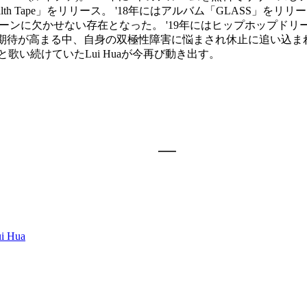
alth Tape」をリリース。 '18年にはアルバム「GLASS」をリリー
とでシーンに欠かせない存在となった。 '19年にはヒップホップドリー
全国からの期待が高まる中、自身の双極性障害に悩まされ休止に追
と歌い続けていたLui Huaが今再び動き出す。
i Hua