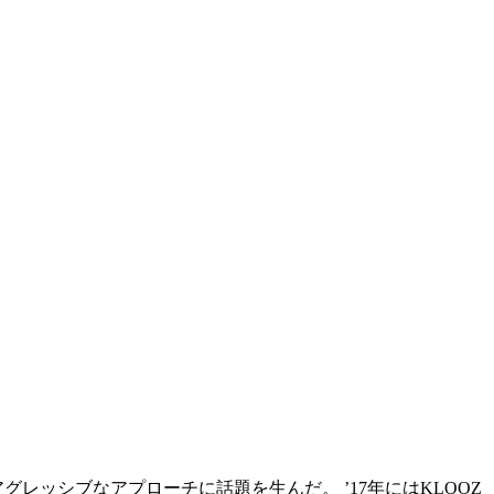
アグレッシブなアプローチに話題を生んだ。 ’17年にはKLOOZ