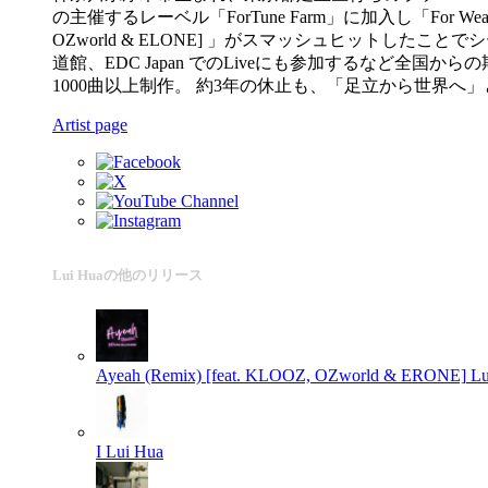
の主催するレーベル「ForTune Farm」に加入し「For We
OZworld & ELONE] 」がスマッシュヒットしたこ
道館、EDC Japan でのLiveにも参加するなど
1000曲以上制作。 約3年の休止も、「足立から世界へ」
Artist page
Lui Huaの他のリリース
Ayeah (Remix) [feat. KLOOZ, OZworld & ERONE]
Lu
I
Lui Hua