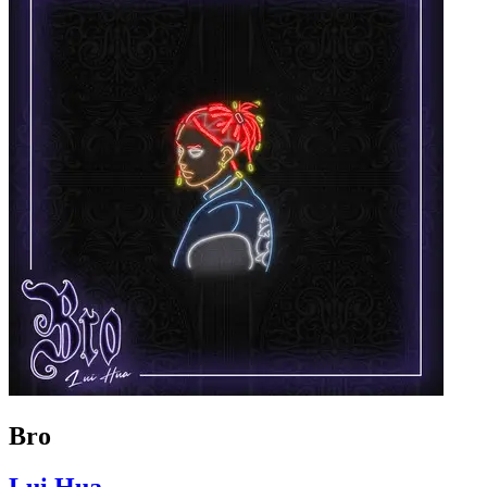
Bro
Lui Hua