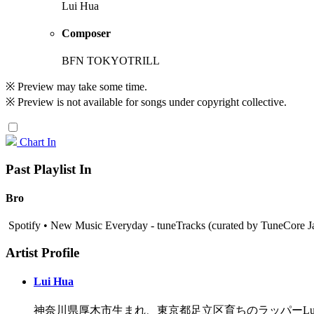
Lui Hua
Composer
BFN TOKYOTRILL
※ Preview may take some time.
※ Preview is not available for songs under copyright collective.
Chart In
Past Playlist In
Bro
Spotify • New Music Everyday - tuneTracks (curated by TuneCore 
Artist Profile
Lui Hua
神奈川県厚木市生まれ、東京都足立区育ちのラッパーLui 