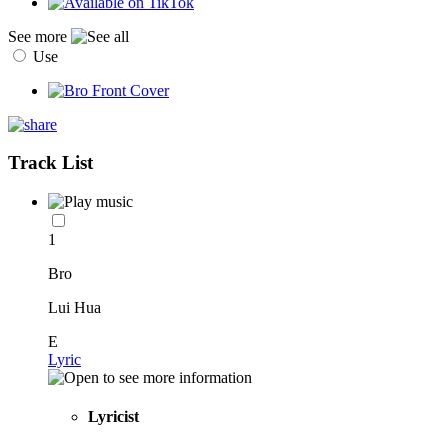
See more
Use
Track List
1
Bro
Lui Hua
E
Lyric
Lyricist